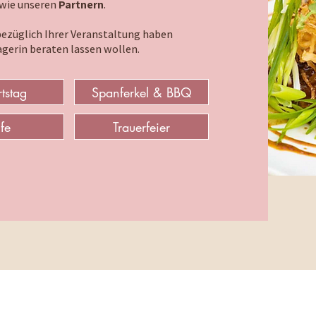
owie unseren
Partnern
.
bezüglich Ihrer Veranstaltung haben
gerin beraten lassen wollen.
tstag
Spanferkel & BBQ
fe
Trauerfeier