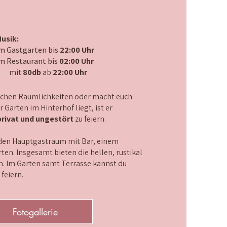
usik:
m Gastgarten bis
22:00 Uhr
m Restaurant bis
02:00 Uhr
mit
80db
ab
22:00 Uhr
tlichen Räumlichkeiten oder macht euch
Garten im Hinterhof liegt, ist er
privat und ungestört
zu feiern.
n den Hauptgastraum mit Bar, einem
en. Insgesamt bieten die hellen, rustikal
n. Im Garten samt Terrasse kannst du
eiern.​
Fotogallerie