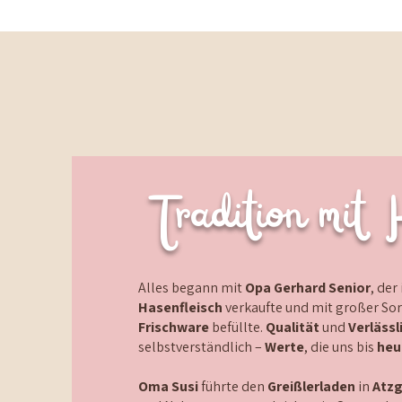
Tradition mit 
Alles begann mit
Opa Gerhard Senior
, der
Hasenfleisch
verkaufte und mit großer So
Frischware
befüllte.
Qualität
und
Verlässl
selbstverständlich –
Werte
, die uns bis
heu
Oma Susi
führte den
Greißlerladen
in
Atzg