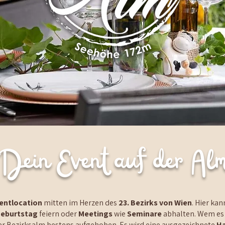
Dein Event auf der Al
entlocation
mitten im Herzen des
23. Bezirks von Wie
n
. Hier ka
eburtstag
feiern
oder
Meetings
wie
Seminare
abhalten. Wem es 
 der Bezirksalm bestens aufgehoben. Es wird eine ausgezeichnete
H