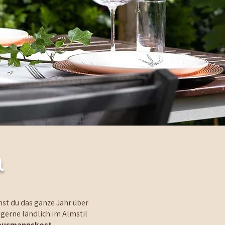
m
nnst du das ganze Jahr über
gerne ländlich im Almstil
ausmannskost