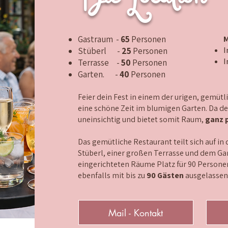
Gastraum -
65
Personen
M
I
Stüberl -
25
Personen
I
Terrasse -
50
Personen
Garten. -
40
Personen
Feier dein Fest in einem der urigen, gemü
eine schöne Zeit im blumigen Garten. Da der 
uneinsichtig und bietet somit Raum,
ganz 
Das gemütliche Restaurant teilt sich auf i
Stüberl, einer großen Terrasse und dem Gart
eingerichteten Räume Platz für 90 Persone
ebenfalls mit
bis zu
90 Gästen
ausgelassen f
Mail - Kontakt